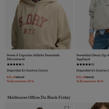
Sweat À Capuche Athletic Essentials
Sweatshirt Demi-Zip At
Décontracté
Appliqué
(1)
(5)
Disponible En Dautres Coloris
Disponible En Dautres C
€45.49
€45.49
Prix Réduit De
À
Prix Réduit De
À
€64.99
€64.99
Tu Économises 30 %
Tu Économises 30 %
Meilleures Offres Du Black Friday