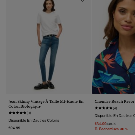
Jean Skinny Vintage À Taille Mi-Haute En
Chemise Beach Resor
Coton Biologique
(4)
(9)
Disponible En Dautres C
Disponible En Dautres Coloris
€34.99
Prix Réduit De
À
€49.99
€94.99
Tu Économises 30 %