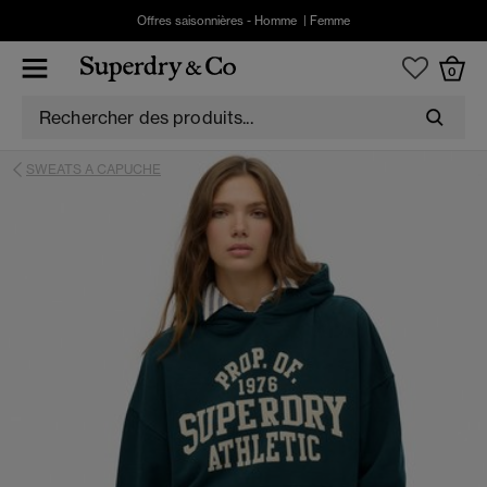
Offres saisonnières -
Homme
|
Femme
0
SWEATS A CAPUCHE