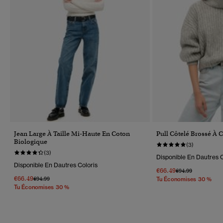
Jean Large À Taille Mi-Haute En Coton
Pull Côtelé Brossé À 
Biologique
(3)
(3)
Disponible En Dautres C
Disponible En Dautres Coloris
€66.49
Prix Réduit De
À
€94.99
€66.49
Prix Réduit De
À
€94.99
Tu Économises 30 %
Tu Économises 30 %