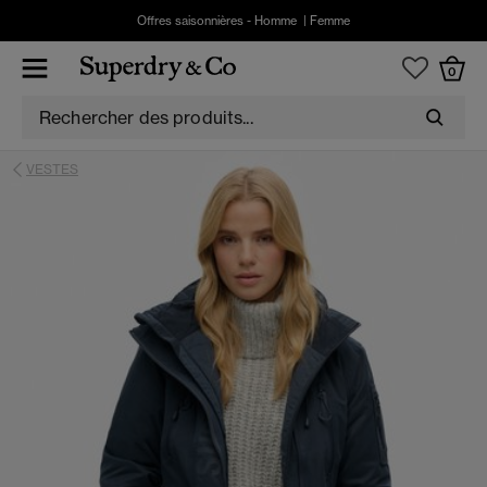
Offres saisonnières -
Homme
|
Femme
0
VESTES