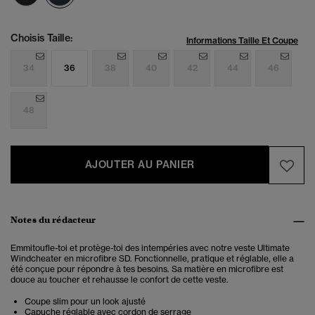
Choisis Taille:
Informations Taille Et Coupe
34
36
38
40
42
44
46
48
AJOUTER AU PANIER
Notes du rédacteur
Emmitoufle-toi et protège-toi des intempéries avec notre veste Ultimate
Windcheater en microfibre SD. Fonctionnelle, pratique et réglable, elle a
été conçue pour répondre à tes besoins. Sa matière en microfibre est
douce au toucher et rehausse le confort de cette veste.
Coupe slim pour un look ajusté
Capuche réglable avec cordon de serrage