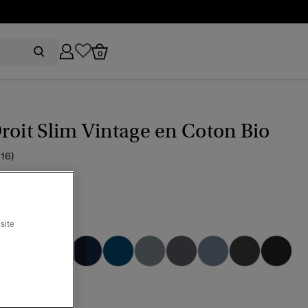
0
roit Slim Vintage en Coton Bio
(16)
ix réduit de
à
99.99
 50 %
re noire rutgers
site