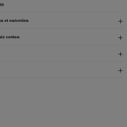
les
n et entretien
ic cotton