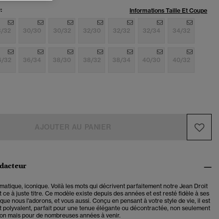
:
Informations Taille Et Coupe
8/32
30/30
30/32
32/30
32/32
32/34
34/32
6/32
36/34
38/30
38/32
38/34
40/30
40/32
AJOUTER AU PANIER
édacteur
atique, iconique. Voilà les mots qui décrivent parfaitement notre Jean Droit
t ce à juste titre. Ce modèle existe depuis des années et est resté fidèle à ses
que nous l'adorons, et vous aussi. Conçu en pensant à votre style de vie, il est
 polyvalent, parfait pour une tenue élégante ou décontractée, non seulement
son mais pour de nombreuses années à venir.