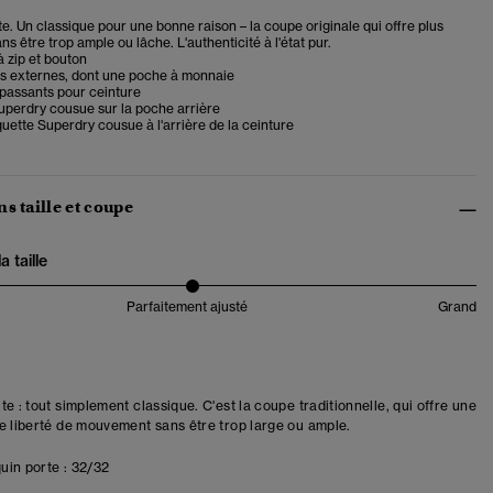
e. Un classique pour une bonne raison – la coupe originale qui offre plus
ns être trop ample ou lâche. L'authenticité à l'état pur.
 zip et bouton
s externes, dont une poche à monnaie
 passants pour ceinture
uperdry cousue sur la poche arrière
uette Superdry cousue à l'arrière de la ceinture
s taille et coupe
 taille
Parfaitement ajusté
Grand
e : tout simplement classique. C'est la coupe traditionnelle, qui offre une
e liberté de mouvement sans être trop large ou ample.
in porte :
32/32