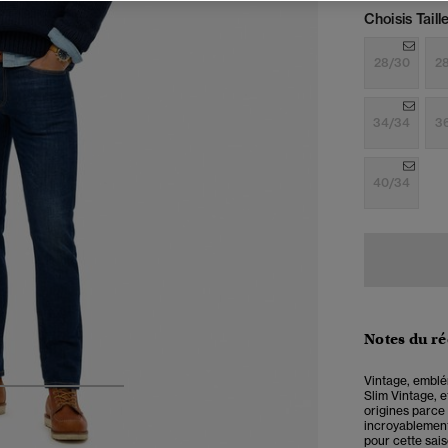
Choisis Taille
28/30
2
34/34
3
40/34
Notes du r
Vintage, emblém
Slim Vintage, e
4
5
6
origines parce 
incroyablement
pour cette sai