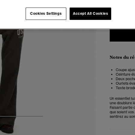
34
3
Cookies Settings
Accept All Cookies
Notes du r
Coupe ajust
Ceinture él
Deux poche
Ourlets éva
Texte brodé
Un essentiel lu
une doublure 
Faisant partie 
que soient vos
sentirez au som
4
5
6
7