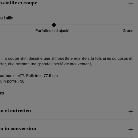
s taille et coupe
 taille
Parfaitement ajusté
Grand
 : la coupe slim dessine une silhouette élégante à la fois près du corps et
orter, elle permet une grande liberté de mouvement,
uteur : 1m77. Poitrine : 77.5 cm
in porte :
38
les
n et entretien
n in conversion