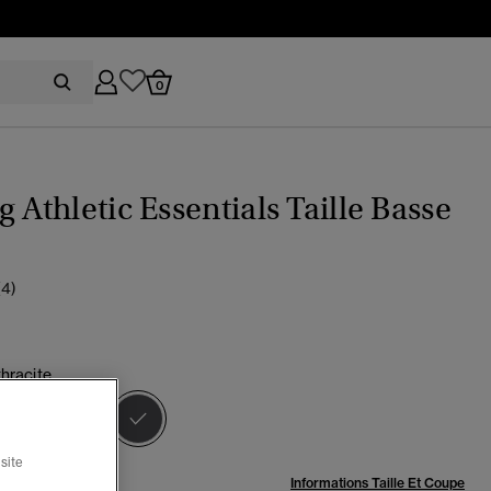
0
g Athletic Essentials Taille Basse
(4)
hracite
sélectionné
site
:
Informations Taille Et Coupe