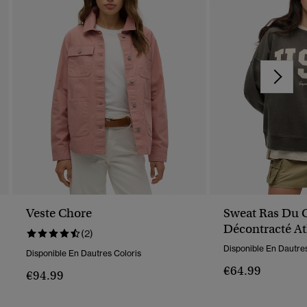
Veste Chore
Sweat Ras Du 
Décontracté At
(2)
Essentials
Disponible En Dautres
Disponible En Dautres Coloris
€64.99
€94.99