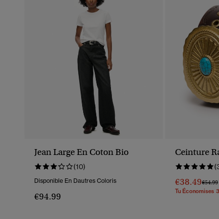
Jean Large En Coton Bio
Ceinture R
(10)
(
€38.49
Disponible En Dautres Coloris
Prix R
€54.99
Tu Économises 
€94.99