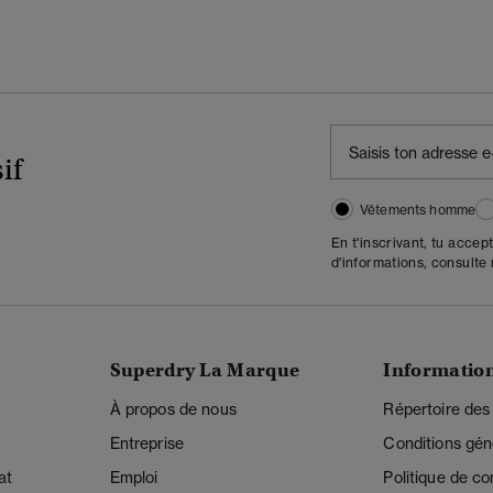
if
Vêtements homme
En t'inscrivant, tu accep
d'informations, consulte
Superdry La Marque
Informatio
À propos de nous
Répertoire des
Entreprise
Conditions gén
at
Emploi
Politique de con