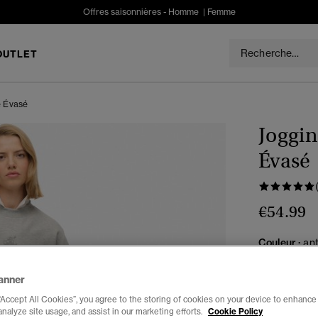
Offres saisonnières -
Homme
|
Femme
OUTLET
e Évasé
Joggin
Évasé
€54.99
Couleur :
ant
anner
“Accept All Cookies”, you agree to the storing of cookies on your device to enhance 
Choisis Taille
analyze site usage, and assist in our marketing efforts.
Cookie Policy