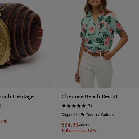
anch Heritage
Chemise Beach Resort
3)
(3)
Disponible En Dautres Coloris
éduit De
À
30 %
€34.99
Prix Réduit De
À
€49.99
Tu Économises 30 %