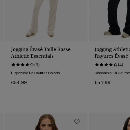
Jogging Évasé Taille Basse
Jogging Athleti
Athletic Essentials
Rayures Évasé
(3)
(4)
Disponible En Dautres Coloris
Disponible En Dautres
€54.99
€54.99