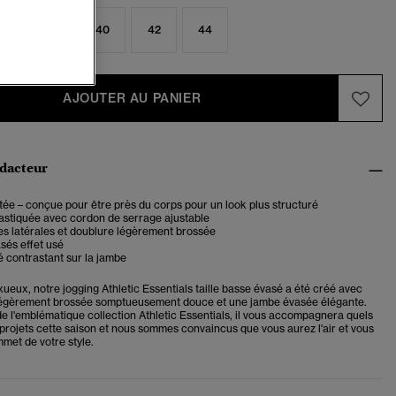
6
38
40
42
44
AJOUTER AU PANIER
édacteur
ée – conçue pour être près du corps pour un look plus structuré
astiquée avec cordon de serrage ajustable
s latérales et doublure légèrement brossée
sés effet usé
 contrastant sur la jambe
xueux, notre jogging Athletic Essentials taille basse évasé a été créé avec
légèrement brossée somptueusement douce et une jambe évasée élégante.
de l'emblématique collection Athletic Essentials, il vous accompagnera quels
 projets cette saison et nous sommes convaincus que vous aurez l'air et vous
met de votre style.