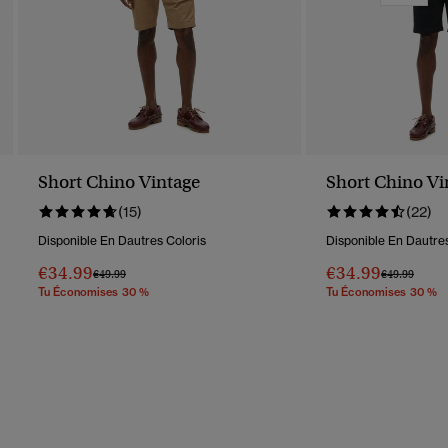
Short Chino Vintage
Short Chino Vi
(15)
(22)
Disponible En Dautres Coloris
Disponible En Dautres
€34.99
€34.99
Prix Réduit De
À
Prix Réduit D
À
€49.99
€49.99
Tu Économises 30 %
Tu Économises 30 %