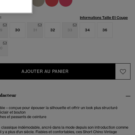
:
Informations Taille Et Coupe
9
30
31
32
33
34
36
0
AJOUTER AU PANIER
édacteur
ée – conçue pour épouser la silhouette et offrir un look plus structuré
clair et bouton
hes et passants de ceinture
n classique indémodable, ancré dans la mode depuis son introduction comme
 il y a plus d'un siècle. Fiables et confortables, ces Short Chino Vintage