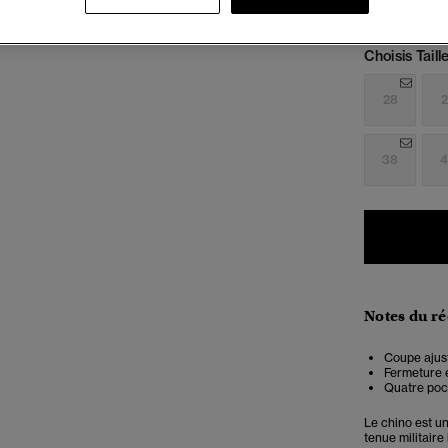
Choisis Taille
28
2
38
4
Notes du r
Coupe ajust
Fermeture é
Quatre poc
Le chino est u
tenue militaire