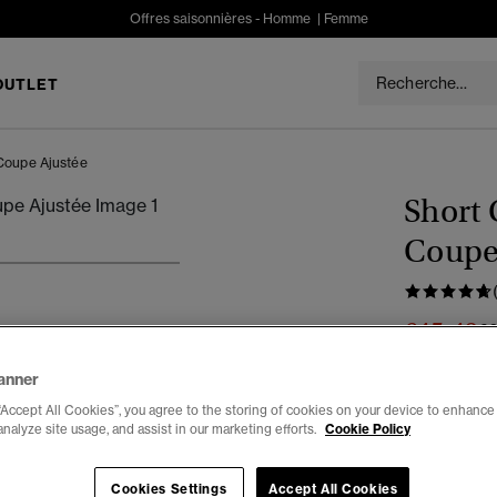
Offres saisonnières -
Homme
|
Femme
OUTLET
 Coupe Ajustée
Short 
Coupe
5
6
7
8
€45.49
Pr
€
Tu économises
anner
Couleur :
ble
“Accept All Cookies”, you agree to the storing of cookies on your device to enhance 
analyze site usage, and assist in our marketing efforts.
Cookie Policy
séle
Cookies Settings
Accept All Cookies