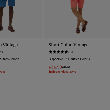
o Vintage
Short Chino Vintage
11)
(6)
autres Coloris
Disponible En Dautres Coloris
€34.99
éduit De
À
Prix Réduit De
À
€49.99
30 %
Tu Économises 30 %