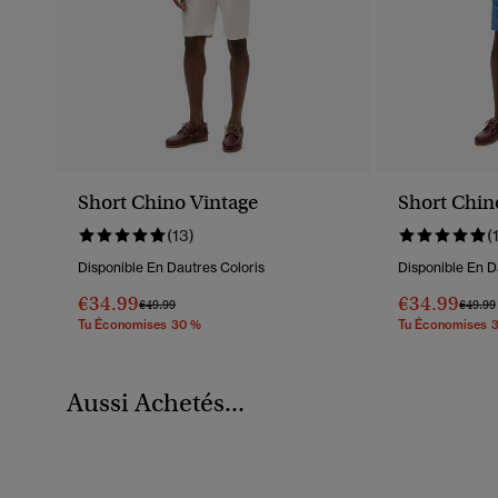
Short Chino Vintage
Short Chin
(13)
(
Disponible En Dautres Coloris
Disponible En D
€34.99
€34.99
Prix Réduit De
À
Prix R
€49.99
€49.99
Tu Économises 30 %
Tu Économises 
Aussi Achetés...