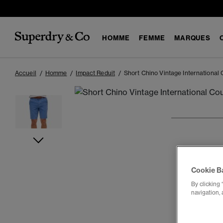
HOMME
FEMME
MARQUES
Accueil
Homme
Impact Reduit
Short Chino Vintage International
1
2
3
4
Cookie B
By clicking 
navigation, 