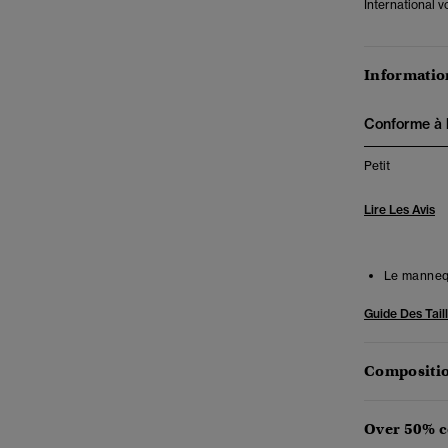
International 
Information
Conforme à la
Petit
Lire Les Avis
Le mannequ
Guide Des Tail
Compositio
Over 50% c