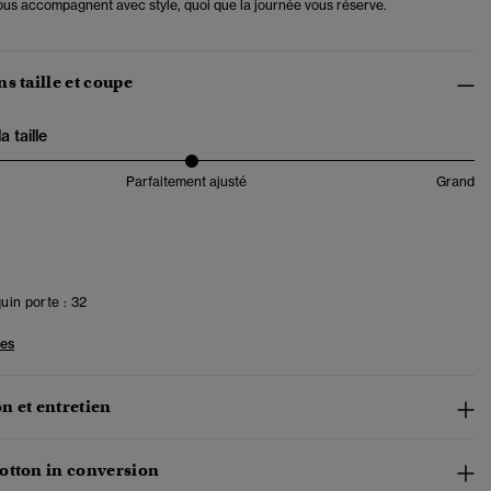
vous accompagnent avec style, quoi que la journée vous réserve.
s taille et coupe
 taille
Parfaitement ajusté
Grand
in porte :
32
les
n et entretien
otton in conversion