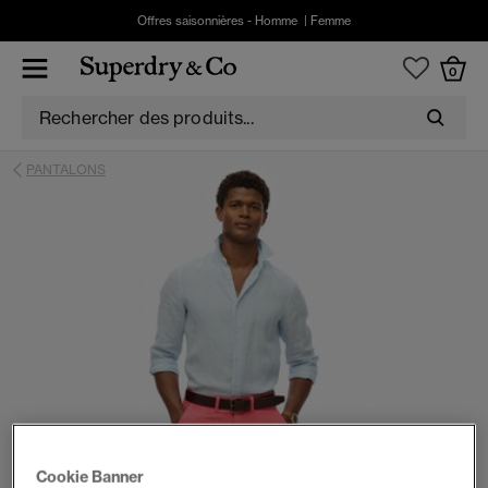
Offres saisonnières -
Homme
|
Femme
0
PANTALONS
Cookie Banner