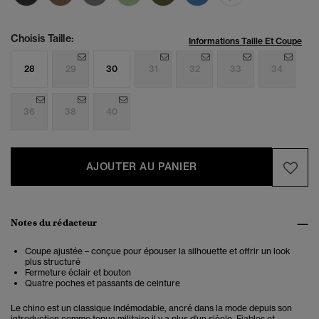
Choisis Taille:
Informations Taille Et Coupe
28
29
30
31
32
33
34
36
38
40
AJOUTER AU PANIER
Notes du rédacteur
Coupe ajustée – conçue pour épouser la silhouette et offrir un look
plus structuré
Fermeture éclair et bouton
Quatre poches et passants de ceinture
Le chino est un classique indémodable, ancré dans la mode depuis son
introduction comme tenue militaire il y a plus d'un siècle. Fiables et