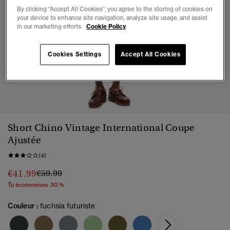
By clicking “Accept All Cookies”, you agree to the storing of cookies on
your device to enhance site navigation, analyze site usage, and assist
in our marketing efforts.
Cookie Policy
Cookies Settings
Accept All Cookies
1
2
3
4
5
Short Chino Vintage International Coupe
Ajustée
(4)
Prix réduit de
à
€41.99
€59.99
Tu économises 30 %
Couleur :
fuchsia futuriste