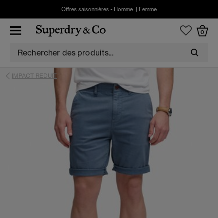
Offres saisonnières -
Homme
|
Femme
0
IMPACT REDUIT