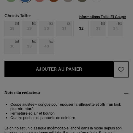
Choisis Taille:
Informations Taille Et Coupe
28
29
30
31
32
33
34
36
38
40
AJOUTER AU PANIER
Notes du rédacteur
Coupe ajustée – conçue pour épouser la silhouette et offrir un look
plus structuré
Fermeture éclair et bouton
Quatre poches et passants de ceinture
Le chino est un classique indémodable, ancré dans la mode depuis son
introduction comme tenue militaire il y a plus d'un siècle. Fiables et