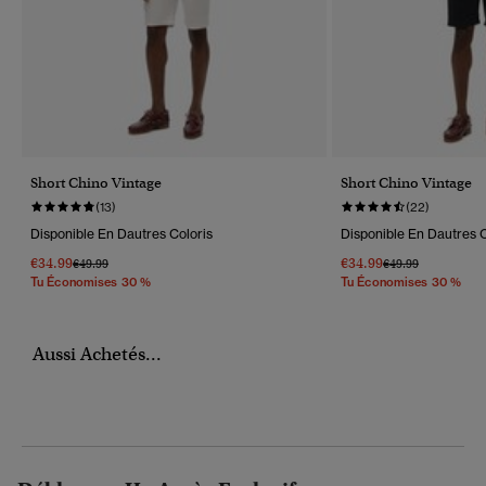
Short Chino Vintage
Short Chino Vintage
(13)
(22)
Disponible En Dautres Coloris
Disponible En Dautres C
€34.99
€34.99
Prix Réduit De
À
Prix Réduit De
À
€49.99
€49.99
Tu Économises 30 %
Tu Économises 30 %
Aussi Achetés...