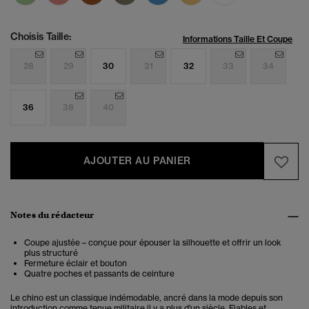
Choisis Taille:
Informations Taille Et Coupe
28
29
30
31
32
33
34
36
38
40
AJOUTER AU PANIER
Notes du rédacteur
Coupe ajustée – conçue pour épouser la silhouette et offrir un look
plus structuré
Fermeture éclair et bouton
Quatre poches et passants de ceinture
Le chino est un classique indémodable, ancré dans la mode depuis son
introduction comme tenue militaire il y a plus d'un siècle. Fiables et