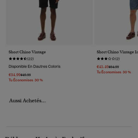
Short Chino Vintage
Short Chino Vintage I
(22)
(2)
Disponible En Dautres Coloris
€45.49
Prix Réduit De
À
€64.99
Tu Économises 30 %
€34.99
Prix Réduit De
À
€49.99
Tu Économises 30 %
Aussi Achetés...