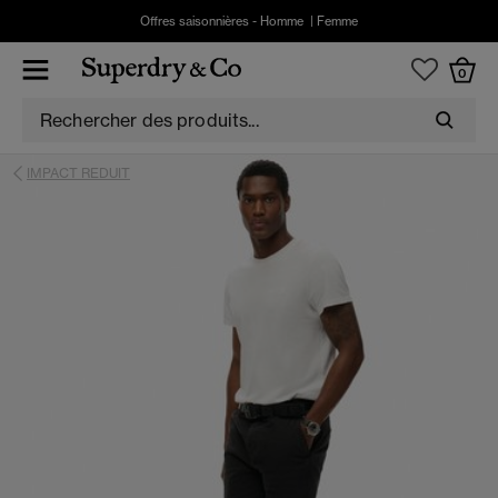
Offres saisonnières -
Homme
|
Femme
0
IMPACT REDUIT