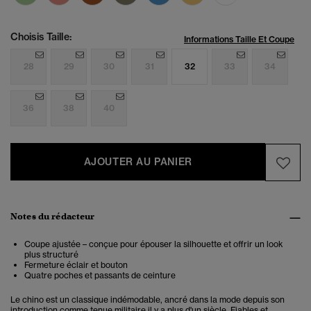
Choisis Taille:
Informations Taille Et Coupe
28
29
30
31
32
33
34
36
38
40
AJOUTER AU PANIER
Notes du rédacteur
Coupe ajustée – conçue pour épouser la silhouette et offrir un look
plus structuré
Fermeture éclair et bouton
Quatre poches et passants de ceinture
Le chino est un classique indémodable, ancré dans la mode depuis son
introduction comme tenue militaire il y a plus d'un siècle. Fiables et