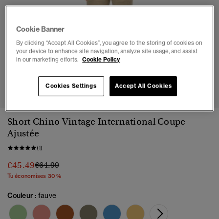
Cookie Banner
By clicking “Accept All Cookies”, you agree to the storing of cookies on
your device to enhance site navigation, analyze site usage, and assist
in our marketing efforts.
Cookie Policy
1
2
3
4
5
6
7
Cookies Settings
Accept All Cookies
Short Chino Vintage International Coupe
Ajustée
(1)
Prix réduit de
à
€45.49
€64.99
Tu économises 30 %
Couleur :
fauve