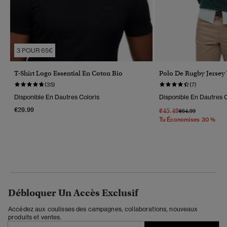
3 POUR 65€
T-Shirt Logo Essential En Coton Bio
Polo De Rugby Jersey 
(35)
(7)
Disponible En Dautres Coloris
Disponible En Dautres C
€29.99
€45.49
Prix Réduit De
À
€64.99
Tu Économises 30 %
Débloquer Un Accès Exclusif
Accédez aux coulisses des campagnes, collaborations, nouveaux
produits et ventes.