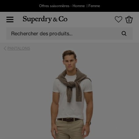
Offres saisonnières -
Homme
|
Femme
0
PANTALONS