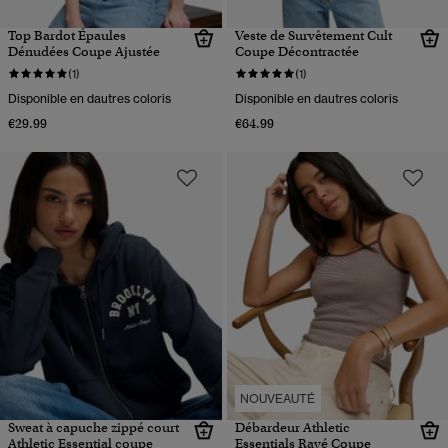
Top Bardot Épaules
Veste de Survêtement Cult
Dénudées Coupe Ajustée
Coupe Décontractée
(1)
(1)
Disponible en dautres coloris
Disponible en dautres coloris
€29.99
€64.99
NOUVEAUTÉ
Sweat à capuche zippé court
Débardeur Athletic
Athletic Essential coupe
Essentials Rayé Coupe