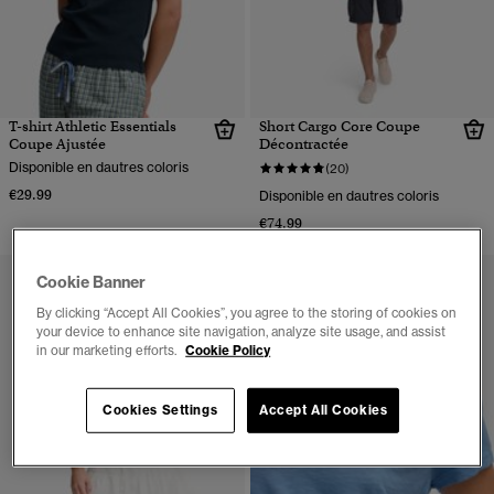
T-shirt Athletic Essentials
Short Cargo Core Coupe
Coupe Ajustée
Décontractée
Disponible en dautres coloris
(20)
€29.99
Disponible en dautres coloris
€74.99
Cookie Banner
By clicking “Accept All Cookies”, you agree to the storing of cookies on
your device to enhance site navigation, analyze site usage, and assist
in our marketing efforts.
Cookie Policy
Cookies Settings
Accept All Cookies