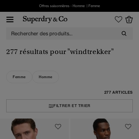
Offres saisonnières -
Homme
|
Femme
0
277 résultats pour
"windtrekker"
Femme
Homme
277 ARTICLES
FILTRER ET TRIER